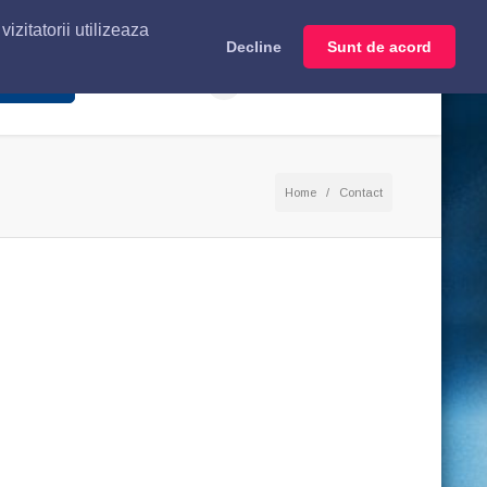
izitatorii utilizeaza
Decline
Sunt de acord
+40 723 649 116
teaza-ne
Home
Contact