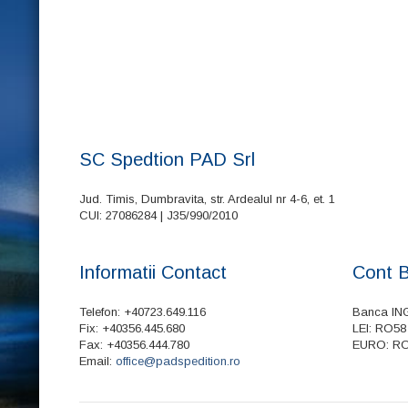
SC Spedtion PAD Srl
Jud. Timis, Dumbravita, str. Ardealul nr 4-6, et. 1
CUI: 27086284 | J35/990/2010
Informatii Contact
Cont 
Telefon: +40723.649.116
Banca IN
Fix: +40356.445.680
LEI: RO58
Fax: +40356.444.780
EURO: RO
Email:
office@padspedition.ro