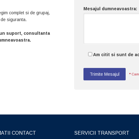
Mesajul dumneavoastra:
regim complet si de grupaj,
i de siguranta.
 bun suport, consultanta
 dumneavoastra.
Am citit si sunt de 
Trimite Mesajul
*
Campu
ATII CONTACT
SERVICII TRANSPORT