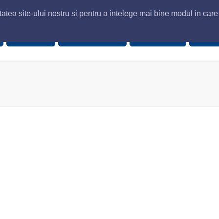
atea site-ului nostru si pentru a intelege mai bine modul in care v
Despre Noi
Servicii Transport
Solicita Oferta
Contac