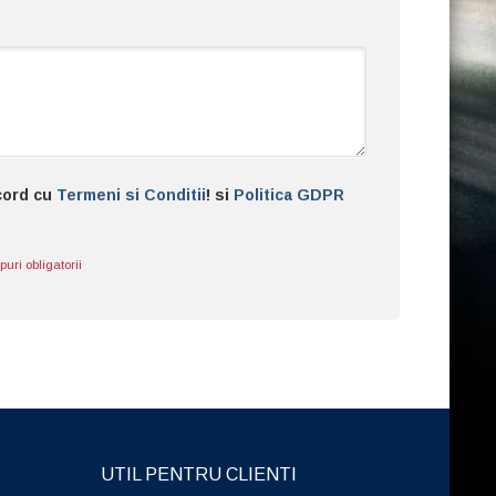
acord cu
Termeni si Conditii
! si
Politica GDPR
ri obligatorii
UTIL PENTRU CLIENTI